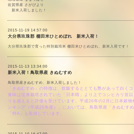
佐賀県産 さがびより
新米入荷しました！
2015-11-19 14:57:00
大分県玖珠郡 棚田米ひとめぼれ 新米入荷！
大分県玖珠郡で育った特別栽培米 棚田米ひとめぼれ、新米入荷です！
2015-11-13 13:34:00
新米入荷！鳥取県産 きぬむすめ
鳥取県産きぬむすめ、新米入荷しました！
「きぬむすめ」の特徴は、炊飯するととても艶があって白くコ
食味は従来栽培されていた「日本晴」より上でコシヒカリ並以
リを超えると評価を受けています。平成26年の2月に
日本穀物
ンキング（平成25年産）」においては、
鳥取県産「きぬむすめ
「特A」も取得しています。