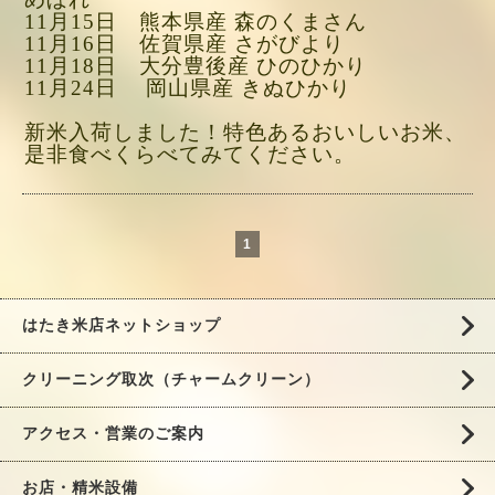
11月15日 熊本県産 森のくまさん
11月16日 佐賀県産 さがびより
11月18日
大分豊後産 ひのひかり
11月24日 岡山県産 きぬひかり
新米入荷しました！特色あるおいしいお米、
是非食べくらべてみてください。
1
はたき米店ネットショップ
クリーニング取次（チャームクリーン）
アクセス・営業のご案内
お店・精米設備